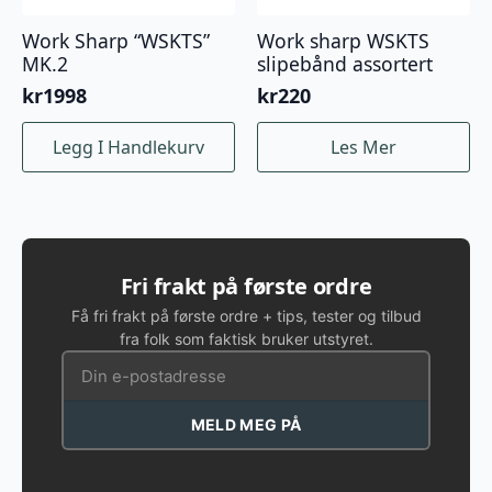
Work Sharp “WSKTS”
Work sharp WSKTS
MK.2
slipebånd assortert
kr
1998
kr
220
Legg I Handlekurv
Les Mer
Fri frakt på første ordre
Få fri frakt på første ordre + tips, tester og tilbud
fra folk som faktisk bruker utstyret.
MELD MEG PÅ