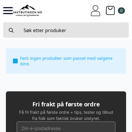
0
Search
for:
Fant ingen produkter som passet med valgene
dine.
Fri frakt på første ordre
Få fri frakt på første ordre + tips, tester og tilbud
fra folk som faktisk bruker utstyret.