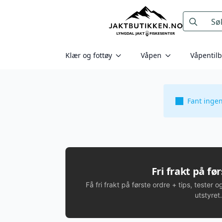
Search
for:
Klær og fottøy
Våpen
Våpentil
Fant inge
Fri frakt på fø
Få fri frakt på første ordre + tips, tester o
utstyret.