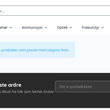
behør
Ammunisjon
Optikk
Fiskeutstyr
n produkter som passet med valgene dine.
rste ordre
g tilbud fra folk som faktisk bruker