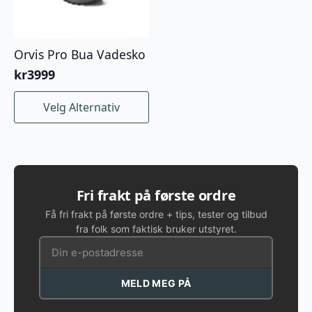
Orvis Pro Bua Vadesko
kr
3999
Dette
Velg Alternativ
produktet
har
flere
varianter.
Alternativene
kan
Fri frakt på første ordre
velges
Få fri frakt på første ordre + tips, tester og tilbud
på
fra folk som faktisk bruker utstyret.
produktsiden
MELD MEG PÅ