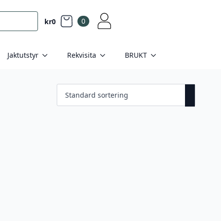
0
kr
0
Jaktutstyr
Rekvisita
BRUKT