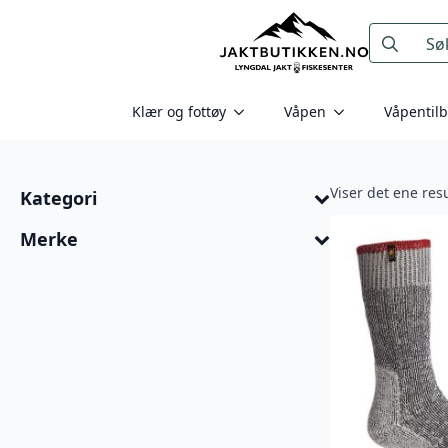
Search
for:
Klær og fottøy
Våpen
Våpentil
Viser det ene resu
Kategori
Merke