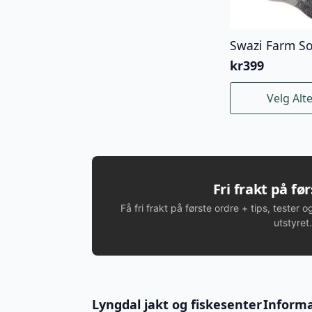
Swazi Farm S
kr
399
Dette
Velg Alt
produktet
har
flere
varianter.
Alternativene
kan
Fri frakt på fø
velges
Få fri frakt på første ordre + tips, tester o
på
utstyret.
produktsiden
Lyngdal jakt og fiskesenter
Inform