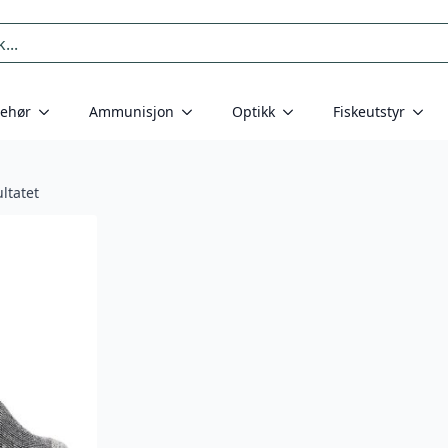
behør
Ammunisjon
Optikk
Fiskeutstyr
ltatet