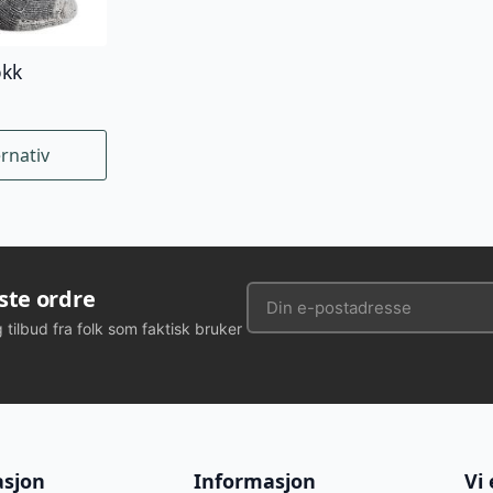
okk
ernativ
rste ordre
g tilbud fra folk som faktisk bruker
asjon
Informasjon
Vi 