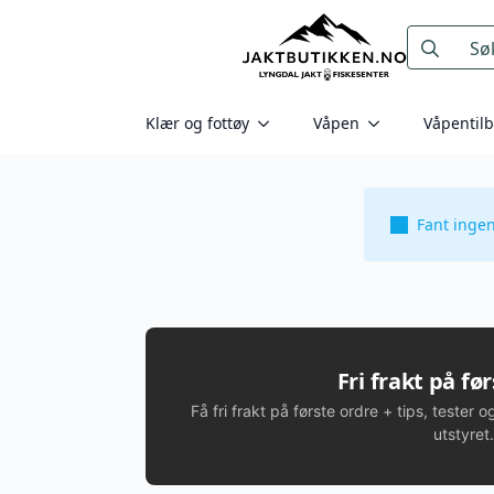
Search
for:
Klær og fottøy
Våpen
Våpentil
Fant inge
Fri frakt på fø
Få fri frakt på første ordre + tips, tester o
utstyret.