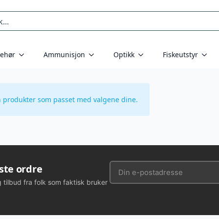
behør
Ammunisjon
Optikk
Fiskeutstyr
n produkter som passet med valgene dine.
rste ordre
g tilbud fra folk som faktisk bruker