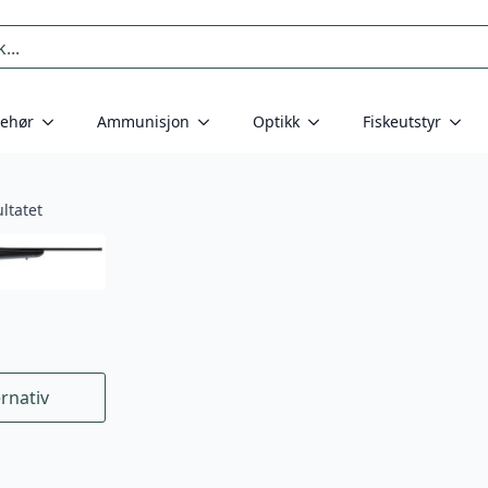
behør
Ammunisjon
Optikk
Fiskeutstyr
ltatet
ernativ