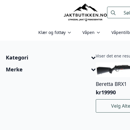
Search
for:
Klær og fottøy
Våpen
Våpentil
Viser det ene resu
Kategori
Merke
Beretta BRX1
kr
19990
Dette
Velg Alt
produktet
har
flere
varianter.