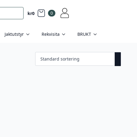
0
kr
0
Jaktutstyr
Rekvisita
BRUKT