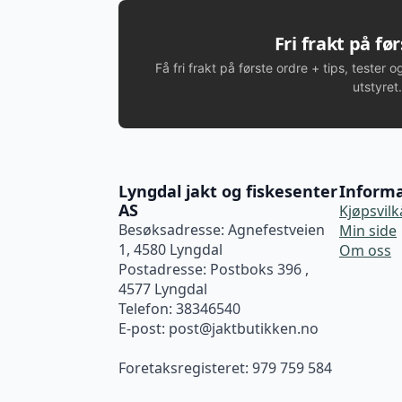
Alternativene
kan
Fri frakt på fø
velges
Få fri frakt på første ordre + tips, tester o
på
utstyret.
produktsiden
Lyngdal jakt og fiskesenter
Inform
AS
Kjøpsvilk
Besøksadresse: Agnefestveien
Min side
1, 4580 Lyngdal
Om oss
Postadresse: Postboks 396 ,
4577 Lyngdal
Telefon: 38346540
E-post:
post@jaktbutikken.no
Foretaksregisteret: 979 759 584