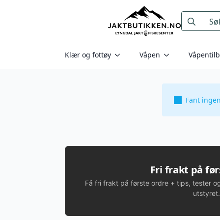
Search
for:
Klær og fottøy
Våpen
Våpentil
Fant inge
Fri frakt på fø
Få fri frakt på første ordre + tips, tester o
utstyret.