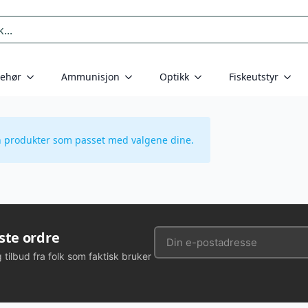
behør
Ammunisjon
Optikk
Fiskeutstyr
n produkter som passet med valgene dine.
rste ordre
g tilbud fra folk som faktisk bruker