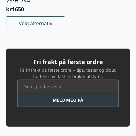
V8/HT/V4
kr
1650
Dette
Velg Alternativ
produktet
har
flere
varianter.
Alternativene
kan
Fri frakt på første ordre
velges
Få fri frakt på første ordre + tips, tester og tilbud
på
fra folk som faktisk bruker utstyret.
produktsiden
MELD MEG PÅ