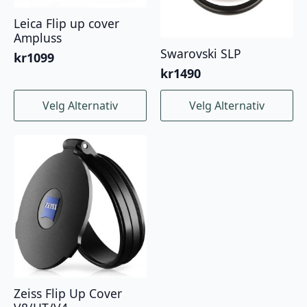
Leica Flip up cover
Ampluss
Swarovski SLP
kr
1099
kr
1490
Dette
Dette
Velg Alternativ
Velg Alternativ
produktet
produktet
har
har
flere
flere
varianter.
varianter.
Alternativene
Alternativene
kan
kan
velges
velges
på
på
produktsiden
produktsiden
Zeiss Flip Up Cover