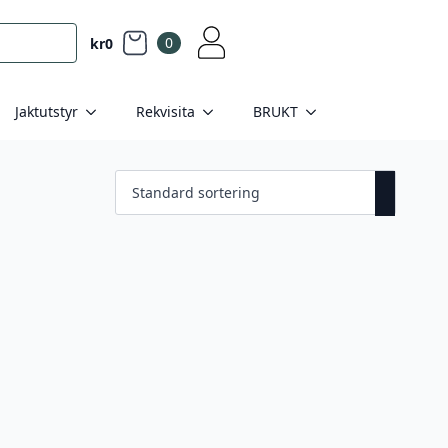
0
kr
0
Jaktutstyr
Rekvisita
BRUKT