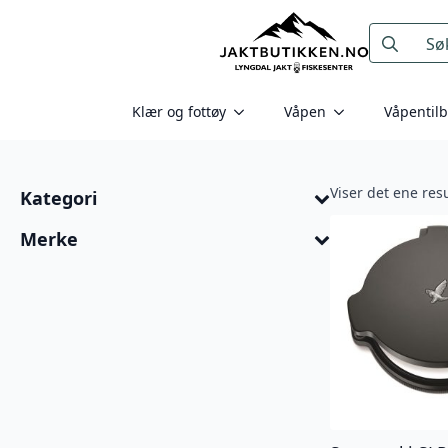
Search
for:
Klær og fottøy
Våpen
Våpentil
Viser det ene resu
Kategori
Merke