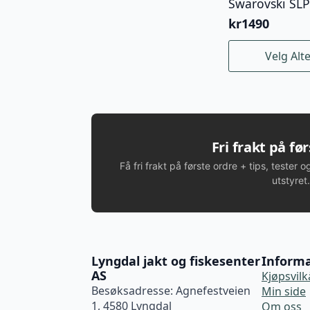
Swarovski SLP
kr
1490
Dette
Velg Alt
produktet
har
flere
varianter.
Alternativene
kan
Fri frakt på fø
velges
Få fri frakt på første ordre + tips, tester o
på
utstyret.
produktsiden
Lyngdal jakt og fiskesenter
Inform
AS
Kjøpsvilk
Besøksadresse: Agnefestveien
Min side
1, 4580 Lyngdal
Om oss