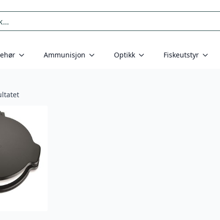
behør
Ammunisjon
Optikk
Fiskeutstyr
ltatet