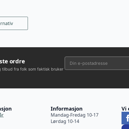
ernativ
rste ordre
g tilbud fra folk som faktisk bruker
asjon
Informasjon
Vi 
år
Mandag-Fredag 10-17
Lørdag 10-14