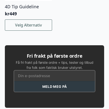
4D Tip Guideline
kr
449
Dette
Velg Alternativ
produktet
har
flere
varianter.
Alternativene
kan
Fri frakt på første ordre
velges
Få fri frakt på første ordre + tips, tester og tilbud
på
fra folk som faktisk bruker utstyret.
produktsiden
MELD MEG PÅ