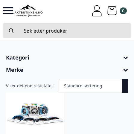
0
Search
for:
Kategori
Merke
Viser det ene resultatet