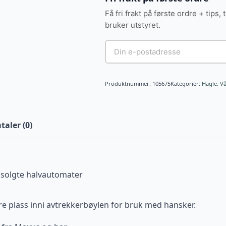
Få fri frakt på første ordre + tips, 
bruker utstyret.
Produktnummer:
105675
Kategorier:
Hagle
,
V
aler (0)
 solgte halvautomater
i
dre plass inni avtrekkerbøylen for bruk med hansker.