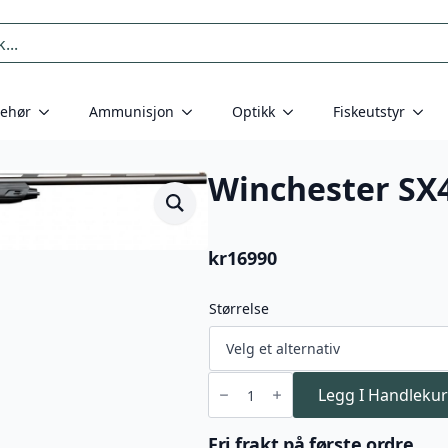
behør
Ammunisjon
Optikk
Fiskeutstyr
Winchester SX
kr
16990
Størrelse
Winchester
SX4
Legg I Handlekur
Composite
20/76
antall
Fri frakt på første ordre