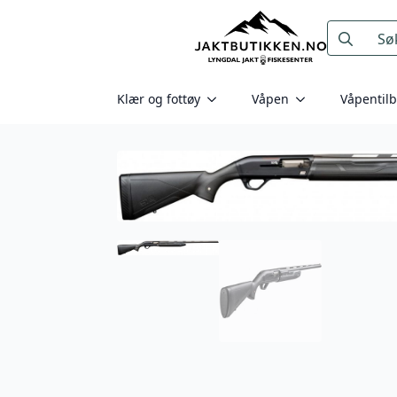
Search
for:
Klær og fottøy
Våpen
Våpentil