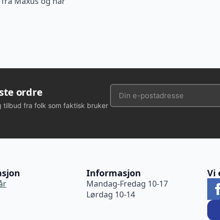
 fra Maxus og har
rste ordre
g tilbud fra folk som faktisk bruker
asjon
Informasjon
Vi 
år
Mandag-Fredag 10-17
Lørdag 10-14