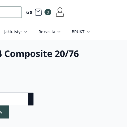
0
kr
0
Jaktutstyr
Rekvisita
BRUKT
4 Composite 20/76
v