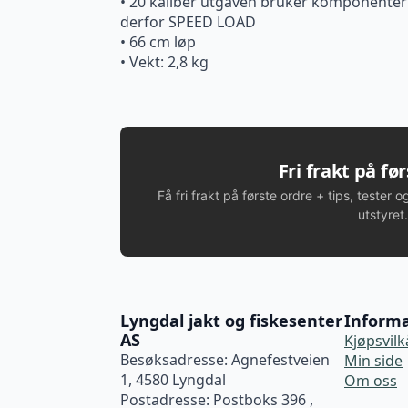
• 20 kaliber utgaven bruker komponenter
derfor SPEED LOAD
• 66 cm løp
• Vekt: 2,8 kg
Fri frakt på fø
Få fri frakt på første ordre + tips, tester o
utstyret.
Lyngdal jakt og fiskesenter
Inform
AS
Kjøpsvilk
Besøksadresse: Agnefestveien
Min side
1, 4580 Lyngdal
Om oss
Postadresse: Postboks 396 ,