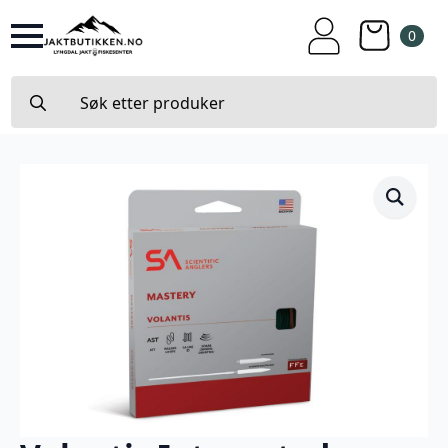
0
Search
for: