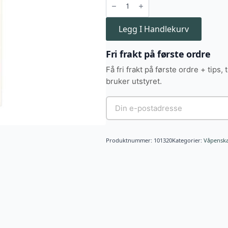
Raufoss,
Basic
4
antall
Legg I Handlekurv
Fri frakt på første ordre
Få fri frakt på første ordre + tips, 
bruker utstyret.
Produktnummer:
101320
Kategorier:
Våpensk