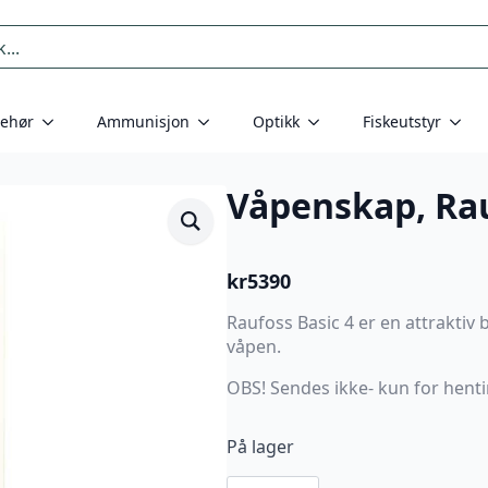
behør
Ammunisjon
Optikk
Fiskeutstyr
Våpenskap, Rau
kr
5390
Raufoss Basic 4 er en attraktiv b
våpen.
OBS! Sendes ikke- kun for henti
På lager
Våpenskap,