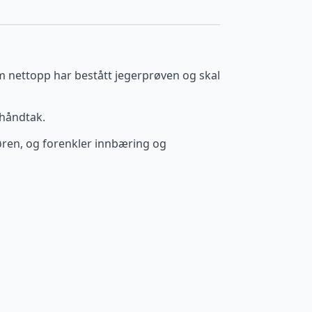
som nettopp har bestått jegerprøven og skal
rhåndtak.
døren, og forenkler innbæring og