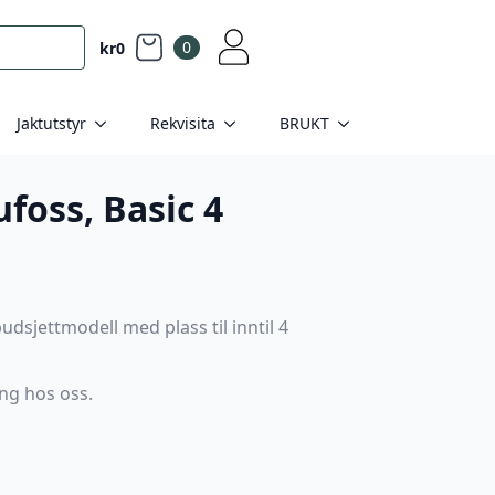
0
kr
0
Jaktutstyr
Rekvisita
BRUKT
foss, Basic 4
udsjettmodell med plass til inntil 4
ng hos oss.