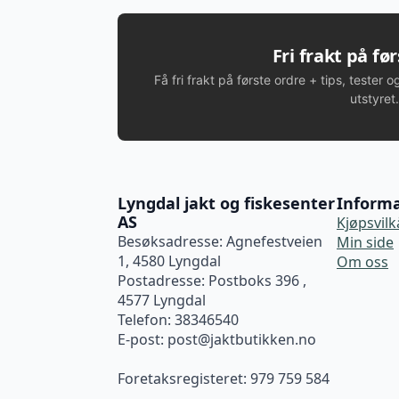
Fri frakt på fø
Få fri frakt på første ordre + tips, tester o
utstyret.
Lyngdal jakt og fiskesenter
Inform
AS
Kjøpsvilk
Besøksadresse: Agnefestveien
Min side
1, 4580 Lyngdal
Om oss
Postadresse: Postboks 396 ,
4577 Lyngdal
Telefon: 38346540
E-post:
post@jaktbutikken.no
Foretaksregisteret: 979 759 584