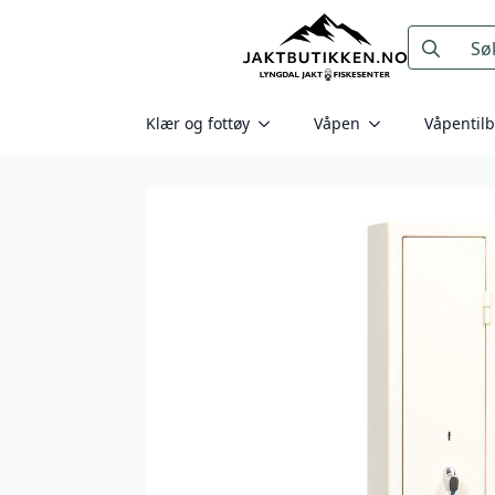
Search
for:
Klær og fottøy
Våpen
Våpentil