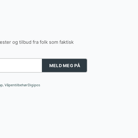
tester og tilbud fra folk som faktisk
MELD MEG PÅ
ap
,
VåpentilbehørDigipos