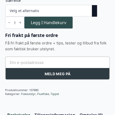
Størrelse
Trilene
100%
Legg I Handlekurv
Fluorocarbon
50
mtr
Fri frakt på første ordre
antall
Få fri frakt på første ordre + tips, tester og tilbud fra folk
som faktisk bruker utstyret.
MELD MEG PÅ
Produktnummer:
107880
Kategorier:
Fiskeutstyr
,
Fluefiske
,
Tippet