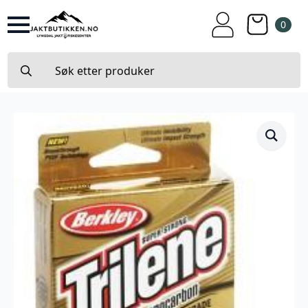
0
Search
for: