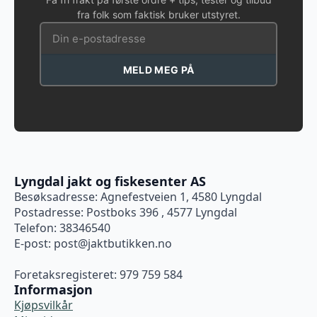
fra folk som faktisk bruker utstyret.
MELD MEG PÅ
Lyngdal jakt og fiskesenter AS
Besøksadresse: Agnefestveien 1, 4580 Lyngdal
Postadresse: Postboks 396 , 4577 Lyngdal
Telefon: 38346540
E-post:
post@jaktbutikken.no
Foretaksregisteret: 979 759 584
Informasjon
Kjøpsvilkår