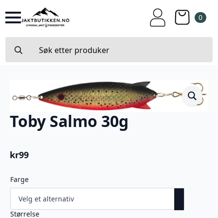
0
Search
for:
Toby Salmo 30g
kr
99
Farge
Størrelse