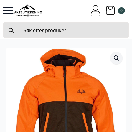
0
Search
for: