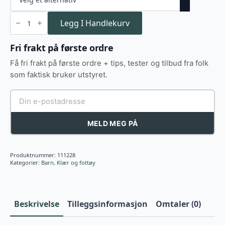
Swedteam
Ridge
Legg I Handlekurv
Junior
jaktjakke
orange
Fri frakt på første ordre
neon
antall
Få fri frakt på første ordre + tips, tester og tilbud fra folk
som faktisk bruker utstyret.
MELD MEG PÅ
Produktnummer:
111228
Kategorier:
Barn
,
Klær og fottøy
Beskrivelse
Tilleggsinformasjon
Omtaler (0)