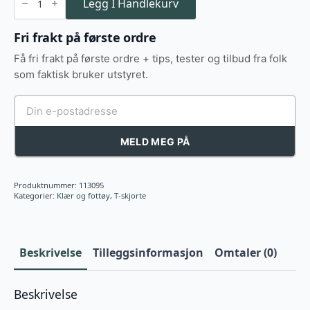
Hunter
Legg I Handlekurv
For
Life
Men’s
Fri frakt på første ordre
T-
Shirt,
Få fri frakt på første ordre + tips, tester og tilbud fra folk
olive
antall
som faktisk bruker utstyret.
MELD MEG PÅ
Produktnummer:
113095
Kategorier:
Klær og fottøy
,
T-skjorte
Beskrivelse
Tilleggsinformasjon
Omtaler (0)
Beskrivelse