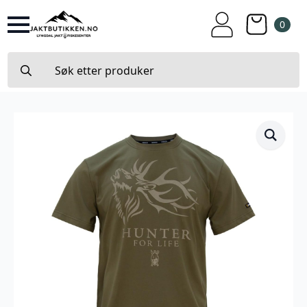
0
Search
for: