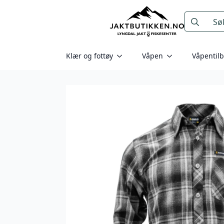
Search
for:
Klær og fottøy
Våpen
Våpentil