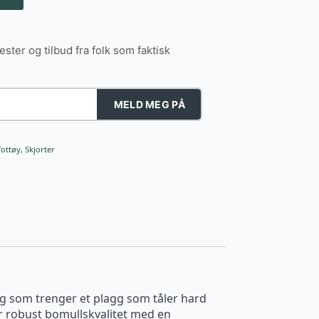
tester og tilbud fra folk som faktisk
MELD MEG PÅ
fottøy
,
Skjorter
deg som trenger et plagg som tåler hard
r robust bomullskvalitet med en