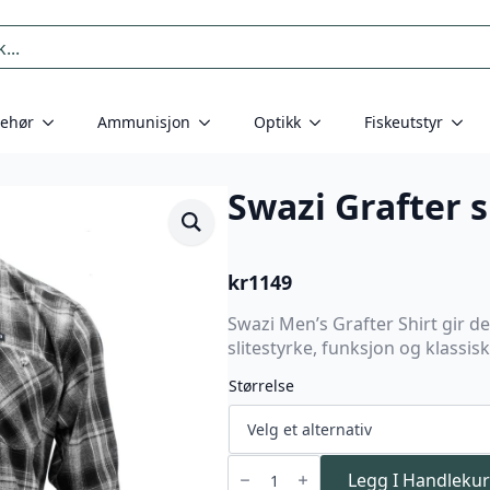
behør
Ammunisjon
Optikk
Fiskeutstyr
Swazi Grafter s
kr
1149
Swazi Men’s Grafter Shirt gir 
slitestyrke, funksjon og klassisk
Størrelse
Swazi
Grafter
Legg I Handlekur