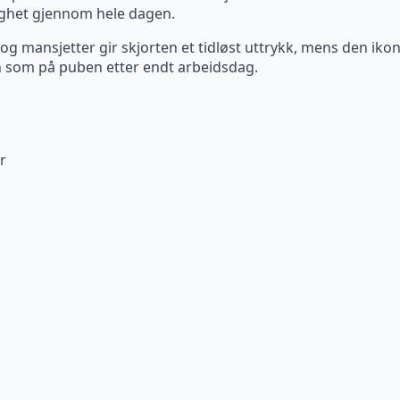
ighet gjennom hele dagen.
g mansjetter gir skjorten et tidløst uttrykk, mens den iko
en som på puben etter endt arbeidsdag.
r