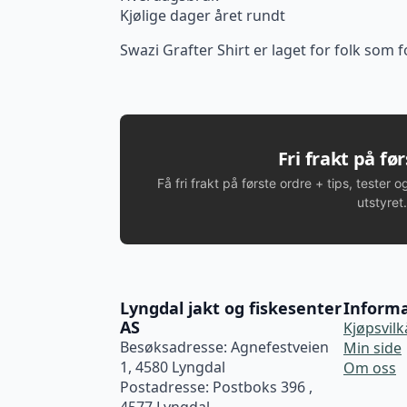
Kjølige dager året rundt
Swazi Grafter Shirt er laget for folk som f
Fri frakt på fø
Få fri frakt på første ordre + tips, tester o
utstyret.
Lyngdal jakt og fiskesenter
Inform
AS
Kjøpsvilk
Besøksadresse: Agnefestveien
Min side
1, 4580 Lyngdal
Om oss
Postadresse: Postboks 396 ,