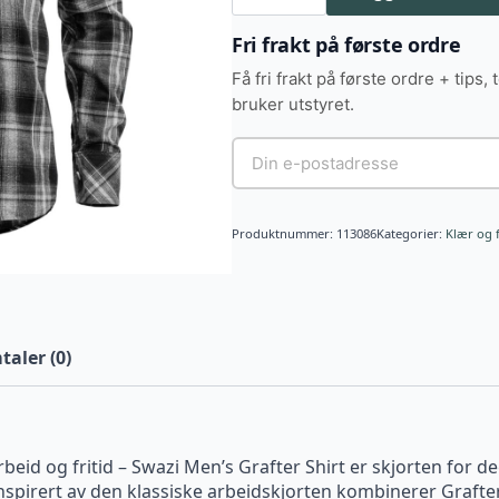
skjorte
Granite
antall
Fri frakt på første ordre
Få fri frakt på første ordre + tips, 
bruker utstyret.
Produktnummer:
113086
Kategorier:
Klær og 
aler (0)
rbeid og fritid – Swazi Men’s Grafter Shirt er skjorten for 
nspirert av den klassiske arbeidskjorten kombinerer Grafte