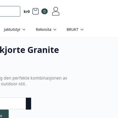
0
kr
0
Jaktutstyr
Rekvisita
BRUKT
kjorte Granite
deg den perfekte kombinasjonen av
 outdoor-stil.
v