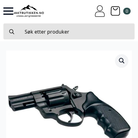
0
Search
for: