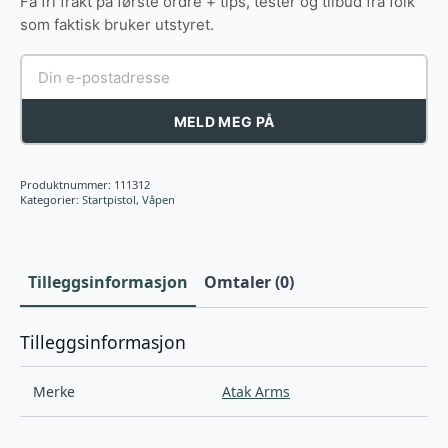
Få fri frakt på første ordre + tips, tester og tilbud fra folk
som faktisk bruker utstyret.
MELD MEG PÅ
Produktnummer:
111312
Kategorier:
Startpistol
,
Våpen
Tilleggsinformasjon
Omtaler (0)
Tilleggsinformasjon
Merke
Atak Arms