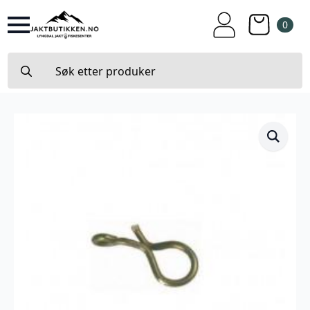
0
Search
for: