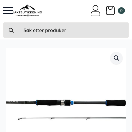
0
Search
for: