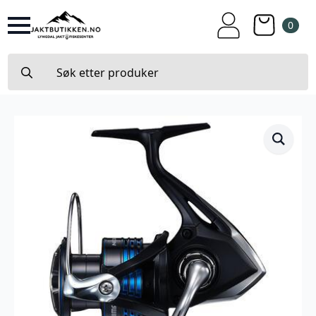
0
Search
for: