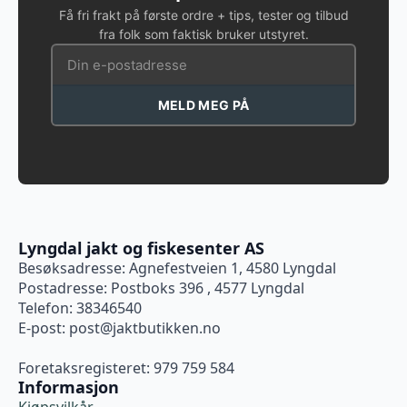
Få fri frakt på første ordre + tips, tester og tilbud
fra folk som faktisk bruker utstyret.
MELD MEG PÅ
Lyngdal jakt og fiskesenter AS
Besøksadresse: Agnefestveien 1, 4580 Lyngdal
Postadresse: Postboks 396 , 4577 Lyngdal
Telefon: 38346540
E-post:
post@jaktbutikken.no
Foretaksregisteret: 979 759 584
Informasjon