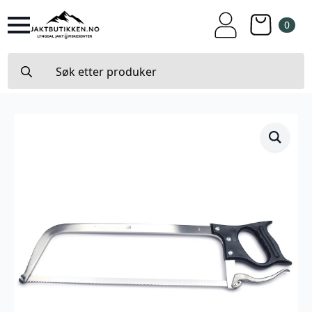
0
Search
for: