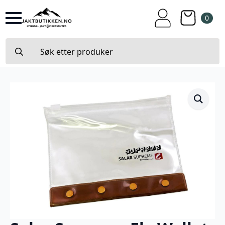
0
Search
for: