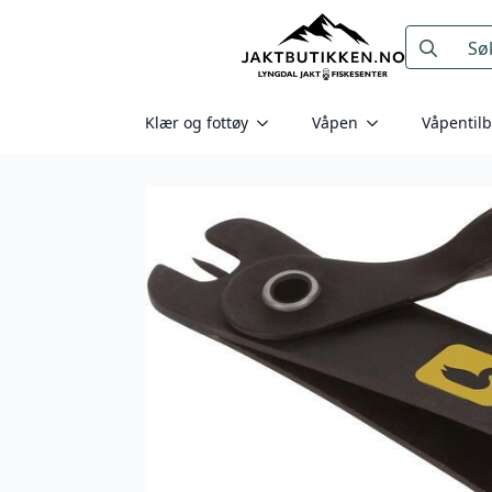
Search
for:
Klær og fottøy
Våpen
Våpentil