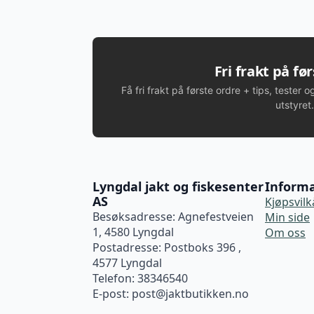
Fri frakt på fø
Få fri frakt på første ordre + tips, tester o
utstyret.
Lyngdal jakt og fiskesenter
Inform
AS
Kjøpsvilk
Besøksadresse: Agnefestveien
Min side
1, 4580 Lyngdal
Om oss
Postadresse: Postboks 396 ,
4577 Lyngdal
Telefon: 38346540
E-post:
post@jaktbutikken.no