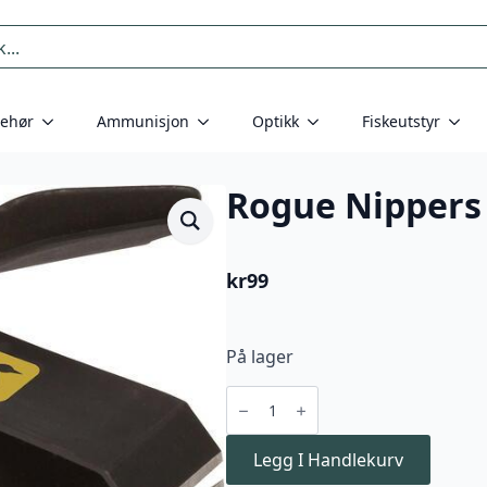
behør
Ammunisjon
Optikk
Fiskeutstyr
Rogue Nippers
kr
99
På lager
Rogue
Nippers
W/
Knot
Tool
Legg I Handlekurv
antall