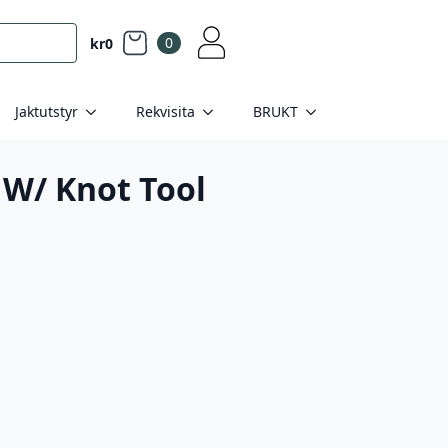
0
kr
0
Jaktutstyr
Rekvisita
BRUKT
 W/ Knot Tool