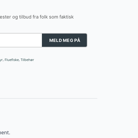
tester og tilbud fra folk som faktisk
MELD MEG PÅ
yr
,
Fluefiske
,
Tilbehør
ment.