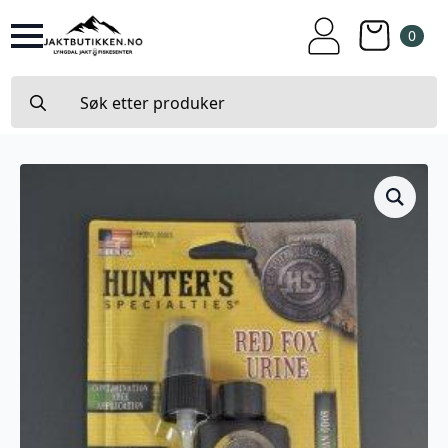
0
Search
for: