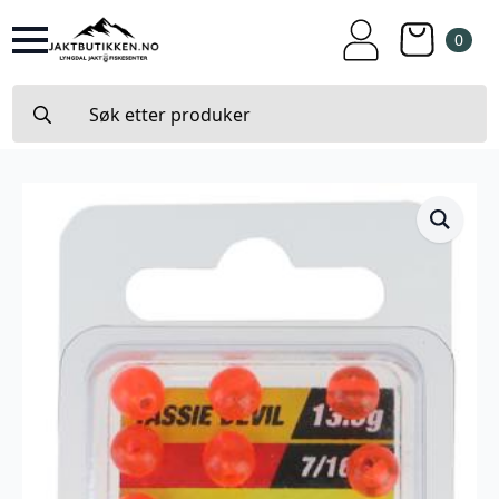
0
Search
for: