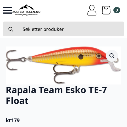
0
Search
for:
Rapala Team Esko TE-7
Float
kr
179