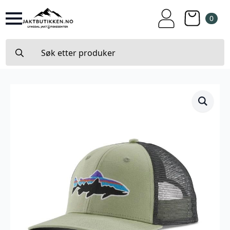
0
Search
for: