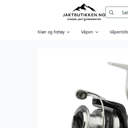
Search
for:
Klær og fottøy
Våpen
Våpentil