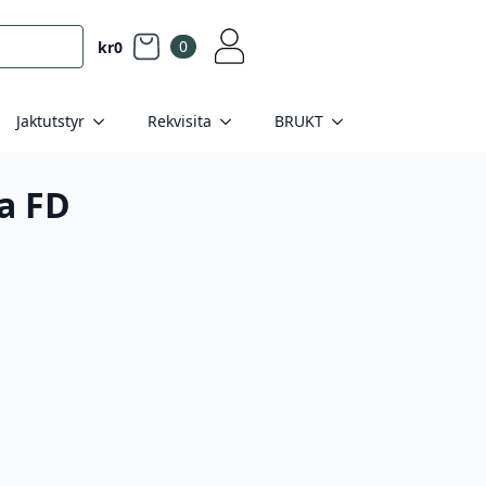
0
kr
0
Jaktutstyr
Rekvisita
BRUKT
a FD