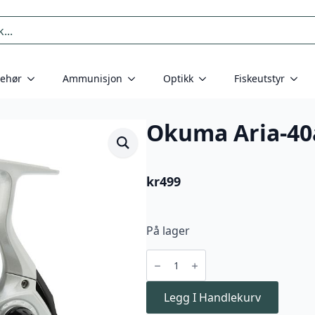
behør
Ammunisjon
Optikk
Fiskeutstyr
Okuma Aria-40
kr
499
På lager
Okuma
Aria-
40a
FD
antall
Legg I Handlekurv