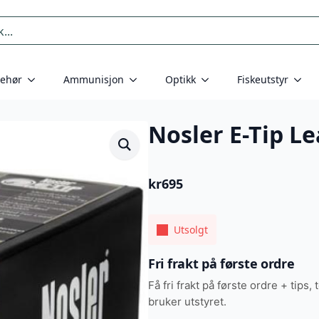
behør
Ammunisjon
Optikk
Fiskeutstyr
Nosler E-Tip Le
kr
695
Utsolgt
Fri frakt på første ordre
Få fri frakt på første ordre + tips, 
bruker utstyret.