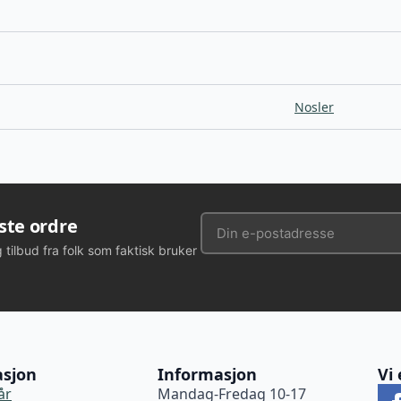
Nosler
rste ordre
g tilbud fra folk som faktisk bruker
asjon
Informasjon
Vi 
år
Mandag-Fredag 10-17