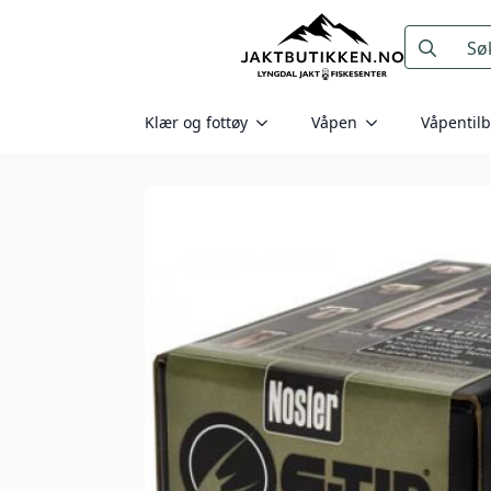
Search
for:
Klær og fottøy
Våpen
Våpentil