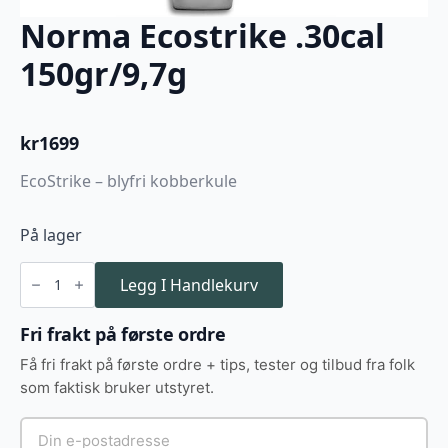
Norma Ecostrike .30cal
150gr/9,7g
kr
1699
EcoStrike – blyfri kobberkule
På lager
Norma
Ecostrike
Legg I Handlekurv
.30cal
150gr/9,7g
antall
Fri frakt på første ordre
Få fri frakt på første ordre + tips, tester og tilbud fra folk
som faktisk bruker utstyret.