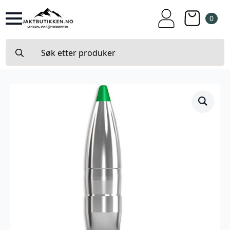
0
Search
for: