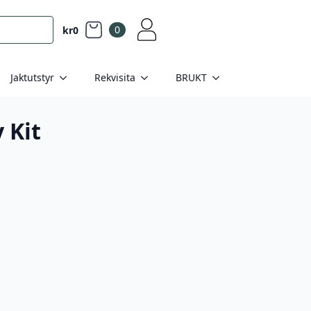
0
kr
0
Jaktutstyr
Rekvisita
BRUKT
 Kit