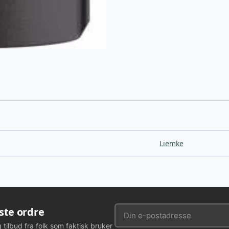
Liemke
rste ordre
g tilbud fra folk som faktisk bruker