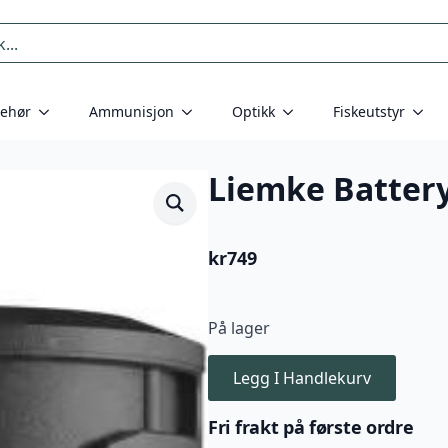
behør
Ammunisjon
Optikk
Fiskeutstyr
Liemke Battery
kr
749
På lager
Legg I Handlekurv
Fri frakt på første ordre