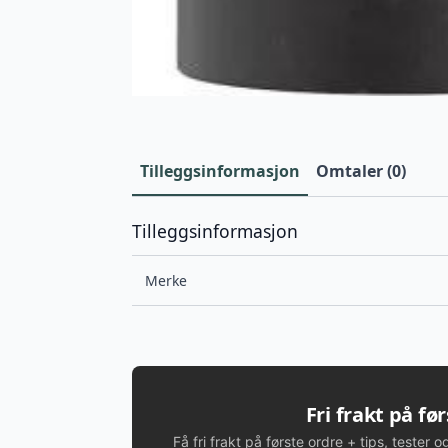
Tilleggsinformasjon
Omtaler (0)
Tilleggsinformasjon
Merke
Fri frakt på fø
Få fri frakt på første ordre + tips, tester o