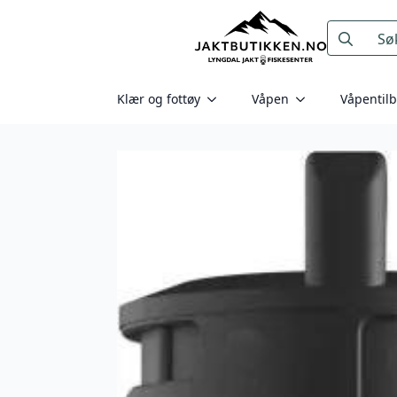
Search
for:
Klær og fottøy
Våpen
Våpentil