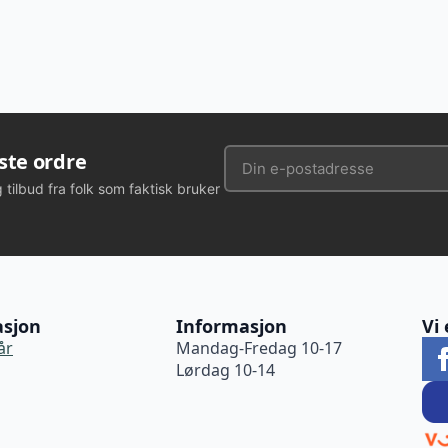
rste ordre
g tilbud fra folk som faktisk bruker
asjon
Informasjon
Vi 
år
Mandag-Fredag 10-17
Lørdag 10-14