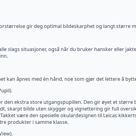
rstørrelse gir deg optimal bildeskarphet og langt større mu
alle slags situasjoner, også når du bruker hansker eller jakt
inn.
t kan åpnes med én hånd, noe som gjør det lettere å bytte 
upil).
er den ekstra store utgangspupillen. Den gir øyet et større
ndt, skarpt bilde uten skygger og vignettering gir full oversi
akket være den spesielle okulardesignen til Leicas kikkerts
ndre produkter i samme klasse.
View).