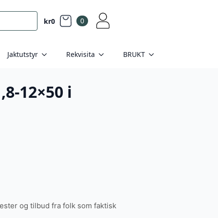
0
kr
0
Jaktutstyr
Rekvisita
BRUKT
,8-12×50 i
tester og tilbud fra folk som faktisk