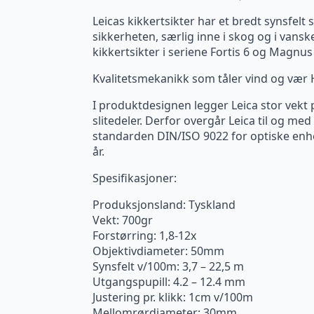
Leicas kikkertsikter har et bredt synsfel
sikkerheten, særlig inne i skog og i vans
kikkertsikter i seriene Fortis 6 og Magnus
Kvalitetsmekanikk som tåler vind og vær
I produktdesignen legger Leica stor vekt på
slitedeler. Derfor overgår Leica til og me
standarden DIN/ISO 9022 for optiske enhe
år.
Spesifikasjoner:
Produksjonsland: Tyskland
Vekt: 700gr
Forstørring: 1,8-12x
Objektivdiameter: 50mm
Synsfelt v/100m: 3,7 – 22,5 m
Utgangspupill: 4.2 – 12.4 mm
Justering pr. klikk: 1cm v/100m
Mellomrørdiameter: 30mm