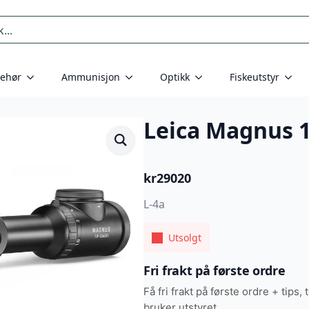
behør
Ammunisjon
Optikk
Fiskeutstyr
Leica Magnus 1
kr
29020
L-4a
Utsolgt
Fri frakt på første ordre
Få fri frakt på første ordre + tips, 
bruker utstyret.