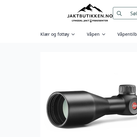
Search
for:
Klær og fottøy
Våpen
Våpentil