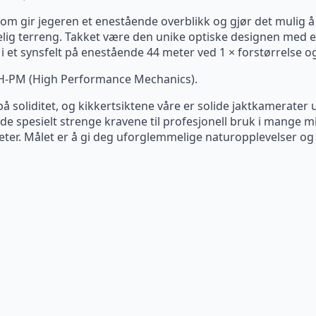
t som gir jegeren et enestående overblikk og gjør det mulig 
kelig terreng. Takket være den unike optiske designen med en
 i et synsfelt på enestående 44 meter ved 1 × forstørrelse 
 H-PM (High Performance Mechanics).
 soliditet, og kikkertsiktene våre er solide jaktkamerater un
d de spesielt strenge kravene til profesjonell bruk i mange m
ter. Målet er å gi deg uforglemmelige naturopplevelser og