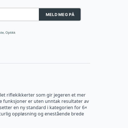
MELD MEG PÅ
kte
,
Optikk
let riflekikkerter som gir jegeren et mer
ye funksjoner er uten unntak resultater av
etter en ny standard i kategorien for 6×
 naturlig oppløsning og enestående brede