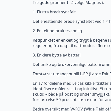
Tre gode grunner til å velge Magnus i:
1. Ekstra bredt synsfelt
Det enestående brede synsfeltet ved 1 × fo
2. Enkelt og brukervennlig
Rødpunktet er enkelt og trygt å betjene i 
regulering fra dag- til nattmodus i flere tr
3. Enklere bytte av batteri
Det unike og brukervennlige batteriromme
Forstørret utgangspupill L-EP (Large Exit P
En av fordelene med Leicas kikkertsikter 
identifisere målet raskt og intuitivt. Et ru
skudd – både på post og under smygjakt. T
forstørrelse 50 prosent større enn for a
Bedre oversikt med W-FOV (Wide Field of 