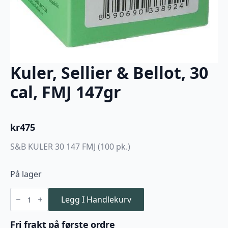
Kuler, Sellier & Bellot, 30
cal, FMJ 147gr
kr
475
S&B KULER 30 147 FMJ (100 pk.)
På lager
Kuler,
Sellier
Legg I Handlekurv
&
Bellot,
30
Fri frakt på første ordre
cal,