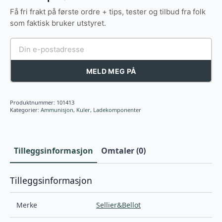
FMJ
Få fri frakt på første ordre + tips, tester og tilbud fra folk
147gr
antall
som faktisk bruker utstyret.
MELD MEG PÅ
Produktnummer:
101413
Kategorier:
Ammunisjon
,
Kuler
,
Ladekomponenter
Tilleggsinformasjon
Omtaler (0)
Tilleggsinformasjon
Merke
Sellier&Bellot