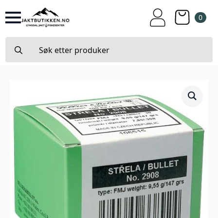
0
Search
for: