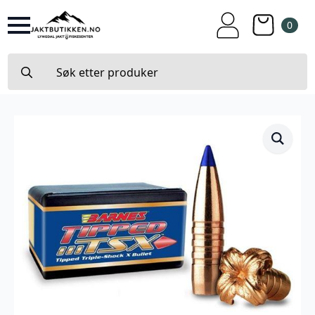
0
Search
for: