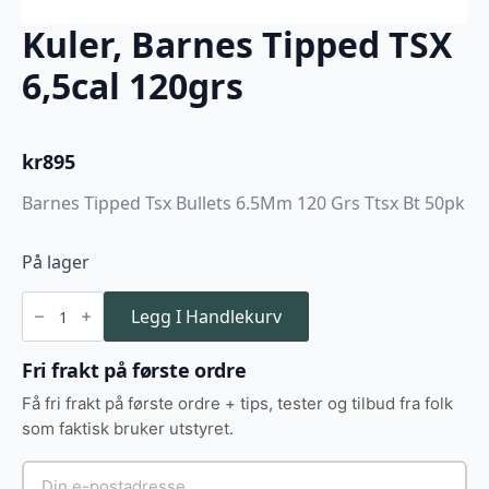
Kuler, Barnes Tipped TSX
6,5cal 120grs
kr
895
Barnes Tipped Tsx Bullets 6.5Mm 120 Grs Ttsx Bt 50pk
På lager
Kuler,
Barnes
Legg I Handlekurv
Tipped
TSX
6,5cal
Fri frakt på første ordre
120grs
antall
Få fri frakt på første ordre + tips, tester og tilbud fra folk
som faktisk bruker utstyret.