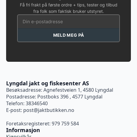
Få fri frakt på første ordre + tips, tester og tilbud
fra folk som faktisk bruker utstyret.
MELD MEG PÅ
Lyngdal jakt og fiskesenter AS
Besøksadresse: Agnefestveien 1, 4580 Lyngdal
Postadresse: Postboks 396 , 4577 Lyngdal
Telefon: 38346540
E-post:
post@jaktbutikken.no
Foretaksregisteret: 979 759 584
Informasjon
Kjøpsvilkår