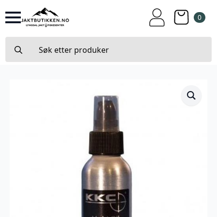
0
Search
for: