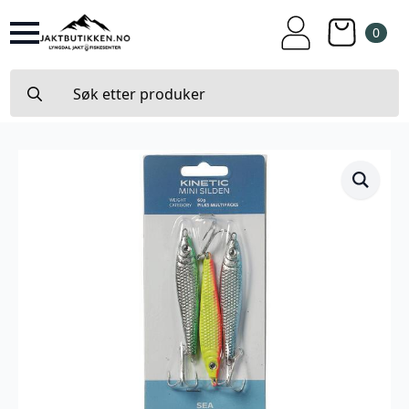
0
Search
for: