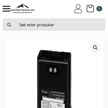
0
Search
for: