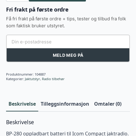
Lion
battery
Fri frakt på første ordre
7,2v
2400mAh
Få fri frakt på første ordre + tips, tester og tilbud fra folk
antall
som faktisk bruker utstyret.
MELD MEG PÅ
Produktnummer:
104887
Kategorier:
Jaktutstyr
,
Radio tilbehør
Beskrivelse
Tilleggsinformasjon
Omtaler (0)
Beskrivelse
BP-280 oppladbart batteri til Icom Compact jaktradio.