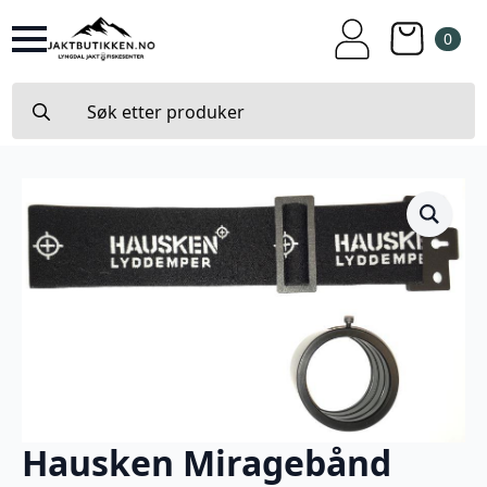
0
Search
for:
Hausken Miragebånd