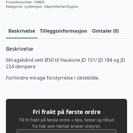
Produktnummer:
104825
Kategorier:
Lyddemper
,
VåpentilbehørDigipos
Beskrivelse
Tilleggsinformasjon
Omtaler (0)
Beskrivelse
Miragebånd sett Ø50 til Hauksne JD 151/ JD 184 og JD
224 dempere
Forhindre mirage forstyrrelse i siktebilde.
Fri frakt på første ordre
Få fri frakt på første ordre + tips, tester og tilbud
fra folk som faktisk bruker utstyret.