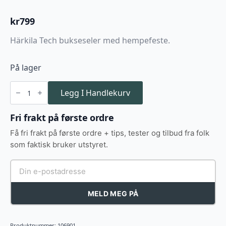
kr
799
Härkila Tech bukseseler med hempefeste.
På lager
Härkila
Tech
Legg I Handlekurv
bukseseler
rød/brun
antall
Fri frakt på første ordre
Få fri frakt på første ordre + tips, tester og tilbud fra folk
som faktisk bruker utstyret.
MELD MEG PÅ
Produktnummer:
106901