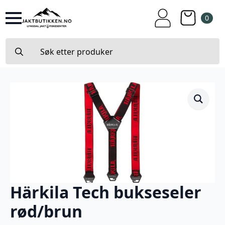
0
Search
for:
Härkila Tech bukseseler
rød/brun