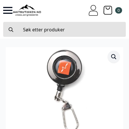
0
Search
for: