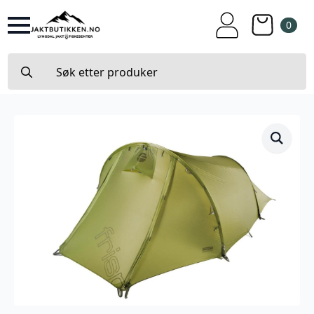
0
Search
for: