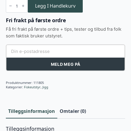
Daiwa
Samurai
Legg I Handlekurv
Jig
R
60g
Fri frakt på første ordre
antall
Få fri frakt på første ordre + tips, tester og tilbud fra folk
som faktisk bruker utstyret.
MELD MEG PÅ
Produktnummer:
111805
Kategorier:
Fiskeutstyr
,
Jigg
Tilleggsinformasjon
Omtaler (0)
Tilleggsinformasjon