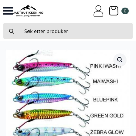
0
Search
for: