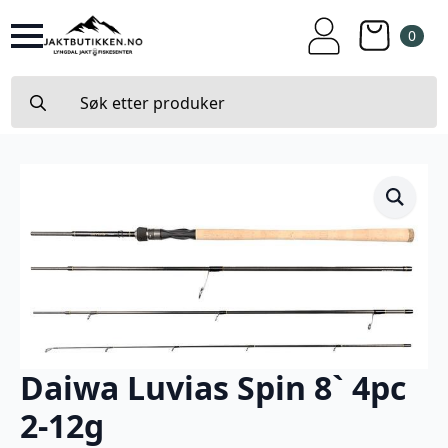
0
Search
for:
Daiwa Luvias Spin 8` 4pc
2-12g