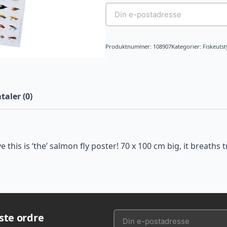
Produktnummer:
108907
Kategorier:
Fiskeutst
aler (0)
e this is ‘the’ salmon fly poster! 70 x 100 cm big, it breath
rste ordre