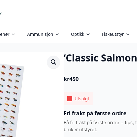
behør
Ammunisjon
Optikk
Fiskeutstyr
‘Classic Salmon
kr
459
Utsolgt
Fri frakt på første ordre
Få fri frakt på første ordre + tips, 
bruker utstyret.