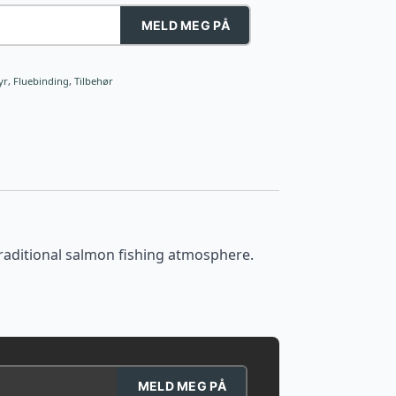
MELD MEG PÅ
yr
,
Fluebinding
,
Tilbehør
s traditional salmon fishing atmosphere.
MELD MEG PÅ