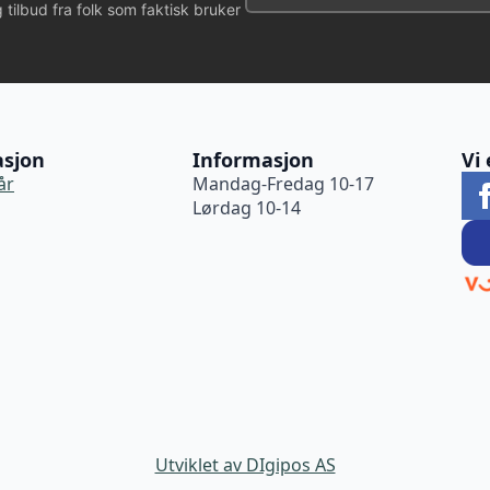
g tilbud fra folk som faktisk bruker
asjon
Informasjon
Vi 
år
Mandag-Fredag 10-17
Lørdag 10-14
Utviklet av DIgipos AS