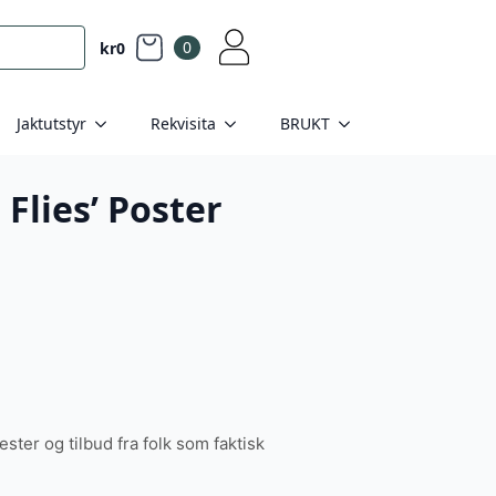
0
kr
0
Jaktutstyr
Rekvisita
BRUKT
 Flies’ Poster
tester og tilbud fra folk som faktisk