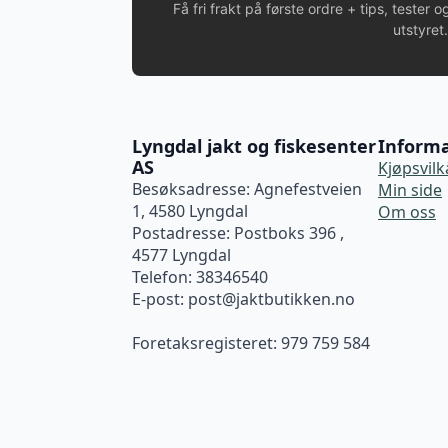
Få fri frakt på første ordre + tips, tester o
utstyret.
Lyngdal jakt og fiskesenter
Inform
AS
Kjøpsvilk
Besøksadresse: Agnefestveien
Min side
1, 4580 Lyngdal
Om oss
Postadresse: Postboks 396 ,
4577 Lyngdal
Telefon: 38346540
E-post:
post@jaktbutikken.no
Foretaksregisteret: 979 759 584