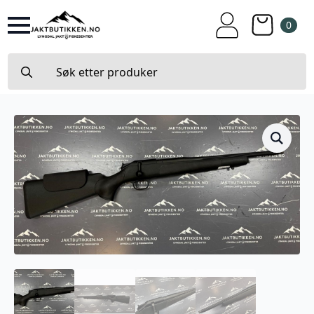
0
Search
for: