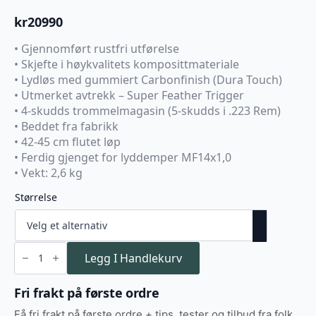
kr
20990
• Gjennomført rustfri utførelse
• Skjefte i høykvalitets komposittmateriale
• Lydløs med gummiert Carbonfinish (Dura Touch)
• Utmerket avtrekk – Super Feather Trigger
• 4-skudds trommelmagasin (5-skudds i .223 Rem)
• Beddet fra fabrikk
• 42-45 cm flutet løp
• Ferdig gjenget for lyddemper MF14x1,0
• Vekt: 2,6 kg
Størrelse
Browning
X-
Legg I Handlekurv
bolt
Superlight
(Stainless)
Fri frakt på første ordre
antall
Få fri frakt på første ordre + tips, tester og tilbud fra folk