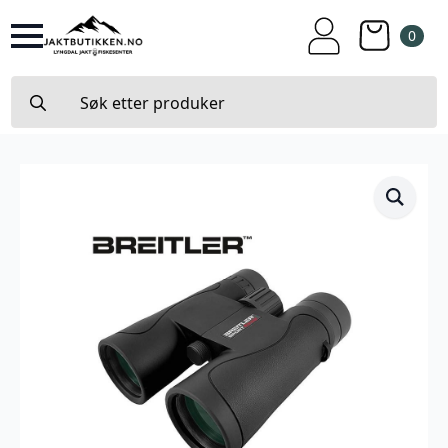
0
Search
for: